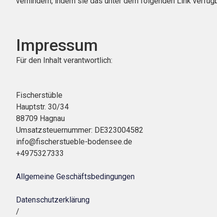
verhindern, indem sie das unter dem folgenden Link verfügb
Impressum
Für den Inhalt verantwortlich:
Fischerstüble
Hauptstr. 30/34
88709 Hagnau
Umsatzsteuernummer: DE323004582
info@fischerstueble-bodensee.de
+4975327333
Allgemeine Geschäftsbedingungen
Datenschutzerklärung
/