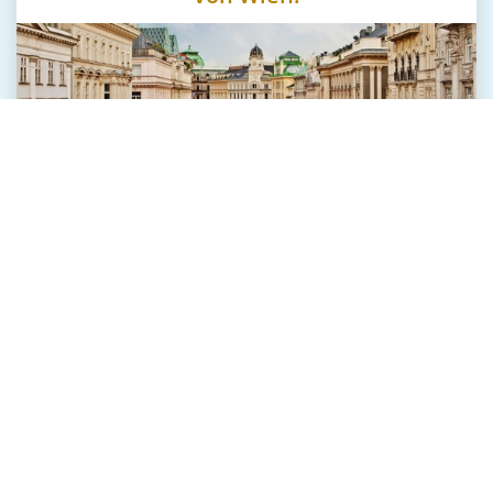
Das Hotel liegt verkehrstechnisch günstig, Sie
benötigen nur 25 Minuten ins Stadtzentrum von
Wien mit dem PKW oder mit den öffentlichen
Verkehrsmitteln. Eine Busstation, mit Verbindung
zur U-Bahn, befindet sich direkt vor dem Hotel.
Frühstücksbuffet im Hotel Michael